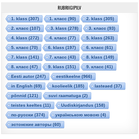
RUBRIIGIPILV
1. klass
(307)
1. класс
(90)
2. klass
(305)
2. класс
(107)
3. klass
(278)
3. класс
(93)
4. klass
(272)
4. класс
(77)
5. klass
(263)
5. класс
(70)
6. klass
(197)
6. класс
(61)
7. klass
(141)
7. класс
(43)
8. klass
(149)
8. класс
(47)
9. klass
(151)
9. класс
(41)
Eesti autor
(247)
eestikeelne
(966)
in English
(69)
koolieelik
(185)
lasteaed
(37)
põnnid
(121)
suvi raamatuga
(2)
teistes keeltes
(11)
Uudiskirjandus
(158)
по-русски
(374)
українською мовою
(4)
эстонские авторы
(60)