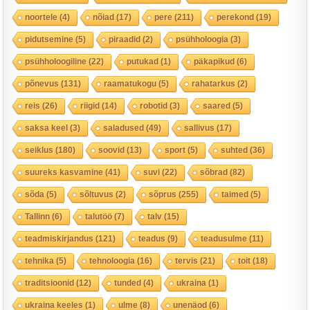
noortele
(4)
nõiad
(17)
pere
(211)
perekond
(19)
pidutsemine
(5)
piraadid
(2)
psühholoogia
(3)
psühholoogiline
(22)
putukad
(1)
päkapikud
(6)
põnevus
(131)
raamatukogu
(5)
rahatarkus
(2)
reis
(26)
riigid
(14)
robotid
(3)
saared
(5)
saksa keel
(3)
saladused
(49)
sallivus
(17)
seiklus
(180)
soovid
(13)
sport
(5)
suhted
(36)
suureks kasvamine
(41)
suvi
(22)
sõbrad
(82)
sõda
(5)
sõltuvus
(2)
sõprus
(255)
taimed
(5)
Tallinn
(6)
talutöö
(7)
talv
(15)
teadmiskirjandus
(121)
teadus
(9)
teadusulme
(11)
tehnika
(5)
tehnoloogia
(16)
tervis
(21)
toit
(18)
traditsioonid
(12)
tunded
(4)
ukraina
(1)
ukraina keeles
(1)
ulme
(8)
unenäod
(6)