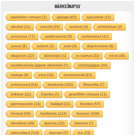
MÄRKSÕNAPILV
ajalooline romaan
(1)
ajalugu
(83)
ajarännak
(11)
alkohol
(11)
ametid
(25)
arekeel
(4)
arhitektuur
(2)
armastus
(77)
audioraamat
(9)
auhinnatud
(41)
ausus
(6)
autism
(3)
auto
(4)
depressioon
(6)
diagnoos
(22)
düstoopia
(1)
e-raamat
(31)
eesti
(46)
eestikeelsele õppele üleminek
(7)
elamisjulgus
(30)
elulugu
(9)
ema
(16)
emotsioonid
(83)
erinevused
(64)
fantaasia
(182)
filosoofia
(7)
folkloor
(11)
füüsika
(7)
graafiline romaan
(13)
gümnaasium
(14)
haldjad
(11)
headus
(57)
hirmud
(59)
hoolimine
(123)
huumor
(158)
identiteet
(48)
igatsus
(25)
inimene
(7)
inimsuhted
(119)
internet
(7)
isa
(33)