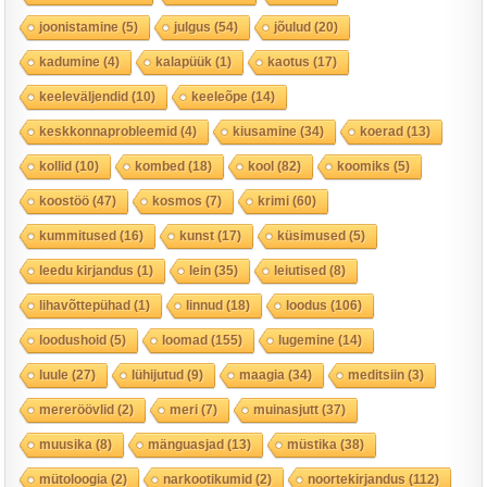
joonistamine
(5)
julgus
(54)
jõulud
(20)
kadumine
(4)
kalapüük
(1)
kaotus
(17)
keeleväljendid
(10)
keeleõpe
(14)
keskkonnaprobleemid
(4)
kiusamine
(34)
koerad
(13)
kollid
(10)
kombed
(18)
kool
(82)
koomiks
(5)
koostöö
(47)
kosmos
(7)
krimi
(60)
kummitused
(16)
kunst
(17)
küsimused
(5)
leedu kirjandus
(1)
lein
(35)
leiutised
(8)
lihavõttepühad
(1)
linnud
(18)
loodus
(106)
loodushoid
(5)
loomad
(155)
lugemine
(14)
luule
(27)
lühijutud
(9)
maagia
(34)
meditsiin
(3)
mereröövlid
(2)
meri
(7)
muinasjutt
(37)
muusika
(8)
mänguasjad
(13)
müstika
(38)
mütoloogia
(2)
narkootikumid
(2)
noortekirjandus
(112)