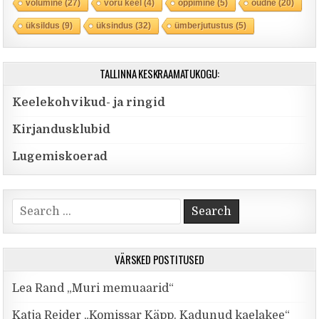
võlumine
(27)
võru keel
(4)
õppimine
(5)
õudne
(20)
üksildus
(9)
üksindus
(32)
ümberjutustus
(5)
TALLINNA KESKRAAMATUKOGU:
Keelekohvikud- ja ringid
Kirjandusklubid
Lugemiskoerad
Search for:
VÄRSKED POSTITUSED
Lea Rand „Muri memuaarid“
Katja Reider „Komissar Käpp. Kadunud kaelakee“