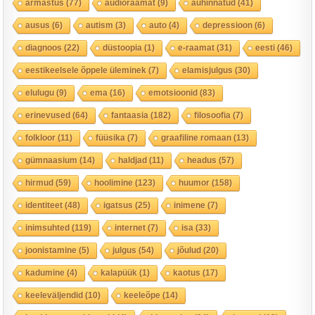
armastus
(77)
audioraamat
(9)
auhinnatud
(41)
ausus
(6)
autism
(3)
auto
(4)
depressioon
(6)
diagnoos
(22)
düstoopia
(1)
e-raamat
(31)
eesti
(46)
eestikeelsele õppele üleminek
(7)
elamisjulgus
(30)
elulugu
(9)
ema
(16)
emotsioonid
(83)
erinevused
(64)
fantaasia
(182)
filosoofia
(7)
folkloor
(11)
füüsika
(7)
graafiline romaan
(13)
gümnaasium
(14)
haldjad
(11)
headus
(57)
hirmud
(59)
hoolimine
(123)
huumor
(158)
identiteet
(48)
igatsus
(25)
inimene
(7)
inimsuhted
(119)
internet
(7)
isa
(33)
joonistamine
(5)
julgus
(54)
jõulud
(20)
kadumine
(4)
kalapüük
(1)
kaotus
(17)
keeleväljendid
(10)
keeleõpe
(14)