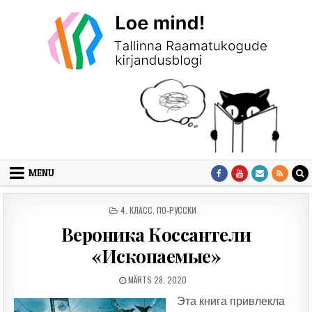
Skip to content
MENU
POSTED IN
4. КЛАСС
,
ПО-РУССКИ
Вероника Коссантели
«Ископаемые»
PUBLISHED DATE:
MÄRTS 28, 2020
Эта книга привлекла