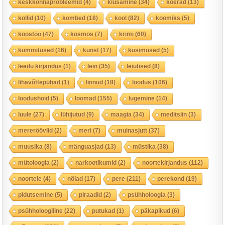
keskkonnaprobleemid
(4)
kiusamine
(34)
koerad
(13)
kollid
(10)
kombed
(18)
kool
(82)
koomiks
(5)
koostöö
(47)
kosmos
(7)
krimi
(60)
kummitused
(16)
kunst
(17)
küsimused
(5)
leedu kirjandus
(1)
lein
(35)
leiutised
(8)
lihavõttepühad
(1)
linnud
(18)
loodus
(106)
loodushoid
(5)
loomad
(155)
lugemine
(14)
luule
(27)
lühijutud
(9)
maagia
(34)
meditsiin
(3)
mereröövlid
(2)
meri
(7)
muinasjutt
(37)
muusika
(8)
mänguasjad
(13)
müstika
(38)
mütoloogia
(2)
narkootikumid
(2)
noortekirjandus
(112)
noortele
(4)
nõiad
(17)
pere
(211)
perekond
(19)
pidutsemine
(5)
piraadid
(2)
psühholoogia
(3)
psühholoogiline
(22)
putukad
(1)
päkapikud
(6)