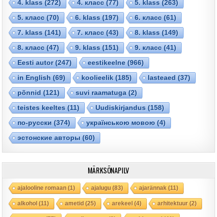
4. klass
(272)
4. класс
(77)
5. klass
(263)
5. класс
(70)
6. klass
(197)
6. класс
(61)
7. klass
(141)
7. класс
(43)
8. klass
(149)
8. класс
(47)
9. klass
(151)
9. класс
(41)
Eesti autor
(247)
eestikeelne
(966)
in English
(69)
koolieelik
(185)
lasteaed
(37)
põnnid
(121)
suvi raamatuga
(2)
teistes keeltes
(11)
Uudiskirjandus
(158)
по-русски
(374)
українською мовою
(4)
эстонские авторы
(60)
MÄRKSÕNAPILV
ajalooline romaan
(1)
ajalugu
(83)
ajarännak
(11)
alkohol
(11)
ametid
(25)
arekeel
(4)
arhitektuur
(2)