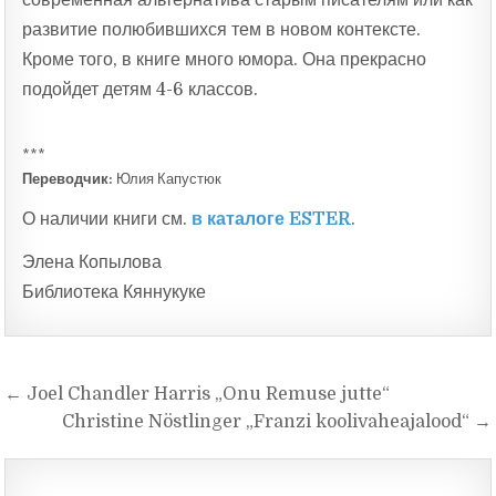
современная альтернатива старым писателям или как
развитие полюбившихся тем в новом контексте.
Кроме того, в книге много юмора. Она прекрасно
подойдет детям 4-6 классов.
***
Переводчик:
Юлия Капустюк
О наличии книги см.
в каталоге ESTER
.
Элена Копылова
Библиотека Кяннукуке
Navigeerimine
← Joel Chandler Harris „Onu Remuse jutte“
Christine Nöstlinger „Franzi koolivaheajalood“ →