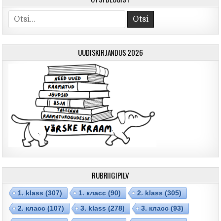
Otsi
UUDISKIRJANDUS 2026
RUBRIIGIPILV
1. klass
(307)
1. класс
(90)
2. klass
(305)
2. класс
(107)
3. klass
(278)
3. класс
(93)