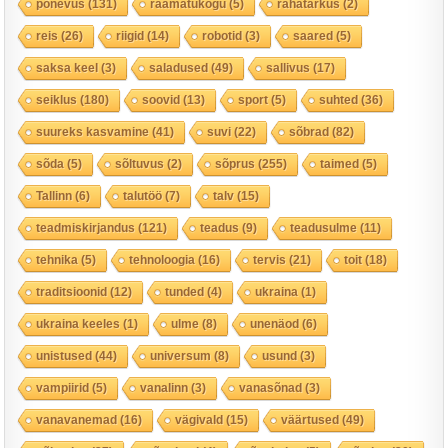
põnevus
(131)
raamatukogu
(5)
rahatarkus
(2)
reis
(26)
riigid
(14)
robotid
(3)
saared
(5)
saksa keel
(3)
saladused
(49)
sallivus
(17)
seiklus
(180)
soovid
(13)
sport
(5)
suhted
(36)
suureks kasvamine
(41)
suvi
(22)
sõbrad
(82)
sõda
(5)
sõltuvus
(2)
sõprus
(255)
taimed
(5)
Tallinn
(6)
talutöö
(7)
talv
(15)
teadmiskirjandus
(121)
teadus
(9)
teadusulme
(11)
tehnika
(5)
tehnoloogia
(16)
tervis
(21)
toit
(18)
traditsioonid
(12)
tunded
(4)
ukraina
(1)
ukraina keeles
(1)
ulme
(8)
unenäod
(6)
unistused
(44)
universum
(8)
usund
(3)
vampiirid
(5)
vanalinn
(3)
vanasõnad
(3)
vanavanemad
(16)
vägivald
(15)
väärtused
(49)