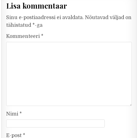
Lisa kommentaar
Sinu e-postiaadressi ei avaldata.
Nõutavad väljad on
tähistatud
*
-ga
Kommenteeri
*
Nimi
*
E-post
*