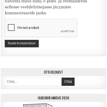
Salvesta minu nimi, e-posti- ja veebiaadress
sellesse veebilehitsejasse järgmiste
kommentaaride jaoks.
OTSI BLOGIST
Otsi
UUDISKIRJANDUS 2026