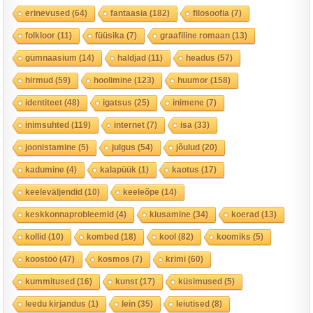
erinevused
(64)
fantaasia
(182)
filosoofia
(7)
folkloor
(11)
füüsika
(7)
graafiline romaan
(13)
gümnaasium
(14)
haldjad
(11)
headus
(57)
hirmud
(59)
hoolimine
(123)
huumor
(158)
identiteet
(48)
igatsus
(25)
inimene
(7)
inimsuhted
(119)
internet
(7)
isa
(33)
joonistamine
(5)
julgus
(54)
jõulud
(20)
kadumine
(4)
kalapüük
(1)
kaotus
(17)
keeleväljendid
(10)
keeleõpe
(14)
keskkonnaprobleemid
(4)
kiusamine
(34)
koerad
(13)
kollid
(10)
kombed
(18)
kool
(82)
koomiks
(5)
koostöö
(47)
kosmos
(7)
krimi
(60)
kummitused
(16)
kunst
(17)
küsimused
(5)
leedu kirjandus
(1)
lein
(35)
leiutised
(8)