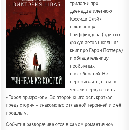
трилогии про
двенадцатилетнюю
Кэссиди Блэйк,
поклонницу
Гриффиндора (один из
факультетов школы из
книг про Гарри Поттера)
и обладательницу
необычных
способностей. Не
переживайте, если не
читали первую часть
«Город призраков». Во второй книге есть краткая
предыстория – знакомство с главной героиней и с её
прошлым.
События разворачиваются в самом романтичном