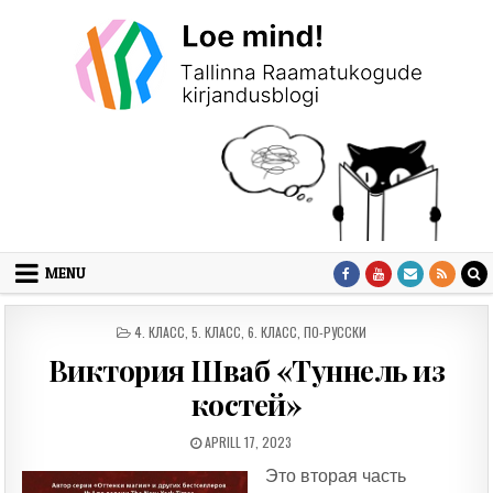
Skip to content
MENU
POSTED IN
4. КЛАСС
,
5. КЛАСС
,
6. КЛАСС
,
ПО-РУССКИ
Виктория Шваб «Туннель из
костей»
PUBLISHED DATE:
APRILL 17, 2023
Это вторая часть