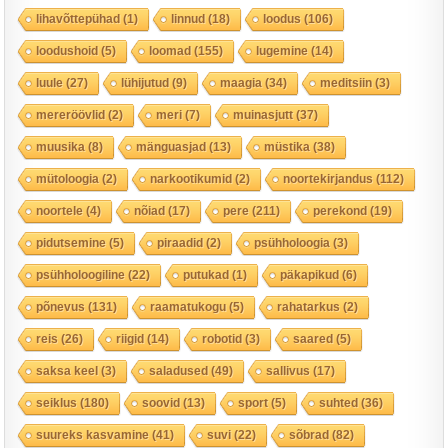
lihavõttepühad
(1)
linnud
(18)
loodus
(106)
loodushoid
(5)
loomad
(155)
lugemine
(14)
luule
(27)
lühijutud
(9)
maagia
(34)
meditsiin
(3)
mereröövlid
(2)
meri
(7)
muinasjutt
(37)
muusika
(8)
mänguasjad
(13)
müstika
(38)
mütoloogia
(2)
narkootikumid
(2)
noortekirjandus
(112)
noortele
(4)
nõiad
(17)
pere
(211)
perekond
(19)
pidutsemine
(5)
piraadid
(2)
psühholoogia
(3)
psühholoogiline
(22)
putukad
(1)
päkapikud
(6)
põnevus
(131)
raamatukogu
(5)
rahatarkus
(2)
reis
(26)
riigid
(14)
robotid
(3)
saared
(5)
saksa keel
(3)
saladused
(49)
sallivus
(17)
seiklus
(180)
soovid
(13)
sport
(5)
suhted
(36)
suureks kasvamine
(41)
suvi
(22)
sõbrad
(82)