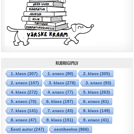
RUBRIIGIPILV
1. klass
(307)
1. класс
(90)
2. klass
(305)
2. класс
(107)
3. klass
(278)
3. класс
(93)
4. klass
(272)
4. класс
(77)
5. klass
(263)
5. класс
(70)
6. klass
(197)
6. класс
(61)
7. klass
(141)
7. класс
(43)
8. klass
(149)
8. класс
(47)
9. klass
(151)
9. класс
(41)
Eesti autor
(247)
eestikeelne
(966)