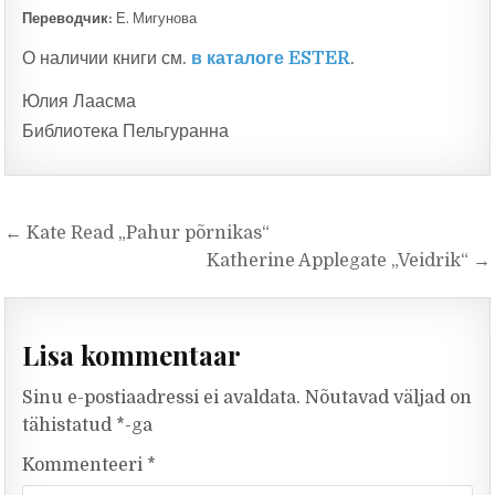
Переводчик:
Е. Мигунова
О наличии книги см.
в каталоге ESTER
.
Юлия Лаасма
Библиотека Пельгуранна
Navigeerimine
← Kate Read „Pahur põrnikas“
Katherine Applegate „Veidrik“ →
Lisa kommentaar
Sinu e-postiaadressi ei avaldata.
Nõutavad väljad on
tähistatud
*
-ga
Kommenteeri
*