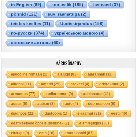
in English
(69)
koolieelik
(185)
lasteaed
(37)
põnnid
(121)
suvi raamatuga
(2)
teistes keeltes
(11)
Uudiskirjandus
(158)
по-русски
(374)
українською мовою
(4)
эстонские авторы
(60)
MÄRKSÕNAPILV
ajalooline romaan
(1)
ajalugu
(83)
ajarännak
(11)
alkohol
(11)
ametid
(25)
arekeel
(4)
arhitektuur
(2)
armastus
(77)
audioraamat
(9)
auhinnatud
(41)
ausus
(6)
autism
(3)
auto
(4)
depressioon
(6)
diagnoos
(22)
düstoopia
(1)
e-raamat
(31)
eesti
(46)
eestikeelsele õppele üleminek
(7)
elamisjulgus
(30)
elulugu
(9)
ema
(16)
emotsioonid
(83)