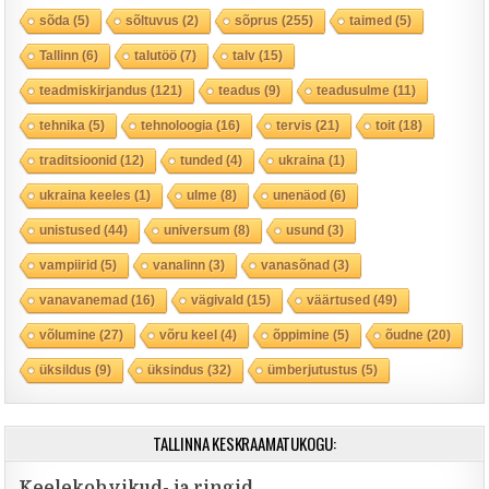
sõda
(5)
sõltuvus
(2)
sõprus
(255)
taimed
(5)
Tallinn
(6)
talutöö
(7)
talv
(15)
teadmiskirjandus
(121)
teadus
(9)
teadusulme
(11)
tehnika
(5)
tehnoloogia
(16)
tervis
(21)
toit
(18)
traditsioonid
(12)
tunded
(4)
ukraina
(1)
ukraina keeles
(1)
ulme
(8)
unenäod
(6)
unistused
(44)
universum
(8)
usund
(3)
vampiirid
(5)
vanalinn
(3)
vanasõnad
(3)
vanavanemad
(16)
vägivald
(15)
väärtused
(49)
võlumine
(27)
võru keel
(4)
õppimine
(5)
õudne
(20)
üksildus
(9)
üksindus
(32)
ümberjutustus
(5)
TALLINNA KESKRAAMATUKOGU:
Keelekohvikud- ja ringid