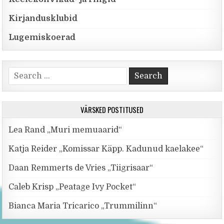
Kirjandusklubid
Lugemiskoerad
Search for:
VÄRSKED POSTITUSED
Lea Rand „Muri memuaarid“
Katja Reider „Komissar Käpp. Kadunud kaelakee“
Daan Remmerts de Vries „Tiigrisaar“
Caleb Krisp „Peatage Ivy Pocket“
Bianca Maria Tricarico „Trummilinn“