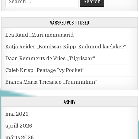
VÄRSKED POSTITUSED
Lea Rand „Muri memuaarid“
Katja Reider „Komissar Käpp. Kadunud kaelakee“
Daan Remmerts de Vries „Tiigrisaar“
Caleb Krisp „Peatage Ivy Pocket“
Bianca Maria Tricarico „Trummilinn“
ARHIIV
mai 2026
aprill 2026
märts 2026