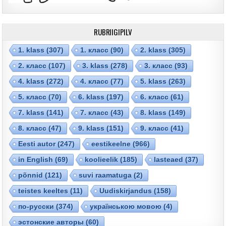
RUBRIIGIPILV
1. klass
(307)
1. класс
(90)
2. klass
(305)
2. класс
(107)
3. klass
(278)
3. класс
(93)
4. klass
(272)
4. класс
(77)
5. klass
(263)
5. класс
(70)
6. klass
(197)
6. класс
(61)
7. klass
(141)
7. класс
(43)
8. klass
(149)
8. класс
(47)
9. klass
(151)
9. класс
(41)
Eesti autor
(247)
eestikeelne
(966)
in English
(69)
koolieelik
(185)
lasteaed
(37)
põnnid
(121)
suvi raamatuga
(2)
teistes keeltes
(11)
Uudiskirjandus
(158)
по-русски
(374)
українською мовою
(4)
эстонские авторы
(60)