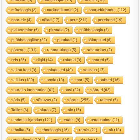
mütoloogia
(2)
narkootikumid
(2)
noortekirjandus
(112)
noortele
(4)
nõiad
(17)
pere
(211)
perekond
(19)
pidutsemine
(5)
piraadid
(2)
psühholoogia
(3)
psühholoogiline
(22)
putukad
(1)
päkapikud
(6)
põnevus
(131)
raamatukogu
(5)
rahatarkus
(2)
reis
(26)
riigid
(14)
robotid
(3)
saared
(5)
saksa keel
(3)
saladused
(49)
sallivus
(17)
seiklus
(180)
soovid
(13)
sport
(5)
suhted
(36)
suureks kasvamine
(41)
suvi
(22)
sõbrad
(82)
sõda
(5)
sõltuvus
(2)
sõprus
(255)
taimed
(5)
Tallinn
(6)
talutöö
(7)
talv
(15)
teadmiskirjandus
(121)
teadus
(9)
teadusulme
(11)
tehnika
(5)
tehnoloogia
(16)
tervis
(21)
toit
(18)
traditsioonid
(12)
tunded
(4)
ukraina
(1)