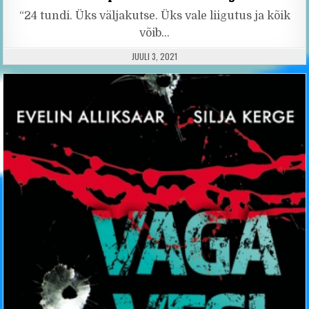
“24 tundi. Üks väljakutse. Üks vale liigutus ja kõik
võib…
PUBLISHED DATE:
JUULI 3, 2021