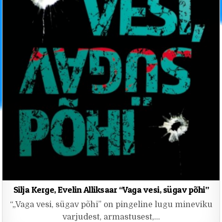
Silja Kerge, Evelin Alliksaar “Vaga vesi, sügav põhi”
“„Vaga vesi, sügav põhi” on pingeline lugu mineviku
varjudest, armastusest,…