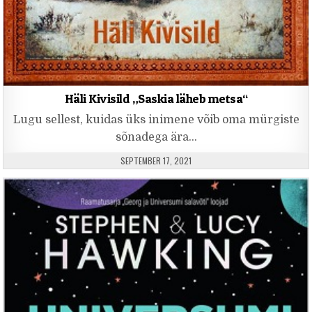
Häli Kivisild „Saskia läheb metsa“
Lugu sellest, kuidas üks inimene võib oma mürgiste
sõnadega ära…
PUBLISHED DATE:
SEPTEMBER 17, 2021