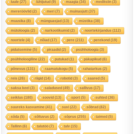
luule
(27)
lühijutud
(9)
maagia
(34)
meditsiin
(3)
mereröövlid
(2)
meri
(7)
muinasjutt
(37)
muusika
(8)
mänguasjad
(13)
müstika
(38)
mütoloogia
(2)
narkootikumid
(2)
noortekirjandus
(112)
noortele
(4)
nõiad
(17)
pere
(211)
perekond
(19)
pidutsemine
(5)
piraadid
(2)
psühholoogia
(3)
psühholoogiline
(22)
putukad
(1)
päkapikud
(6)
põnevus
(131)
raamatukogu
(5)
rahatarkus
(2)
reis
(26)
riigid
(14)
robotid
(3)
saared
(5)
saksa keel
(3)
saladused
(49)
sallivus
(17)
seiklus
(180)
soovid
(13)
sport
(5)
suhted
(36)
suureks kasvamine
(41)
suvi
(22)
sõbrad
(82)
sõda
(5)
sõltuvus
(2)
sõprus
(255)
taimed
(5)
Tallinn
(6)
talutöö
(7)
talv
(15)