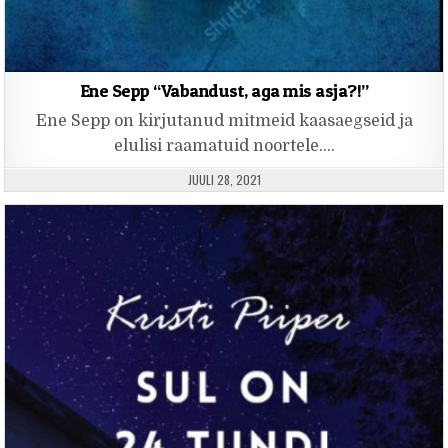
Ene Sepp “Vabandust, aga mis asja?!”
Ene Sepp on kirjutanud mitmeid kaasaegseid ja
elulisi raamatuid noortele….
PUBLISHED DATE:
JUULI 28, 2021