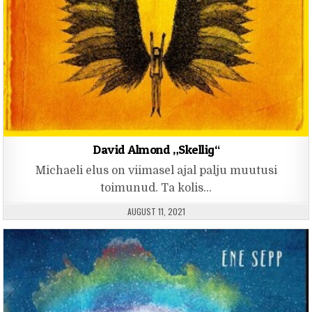
David Almond „Skellig“
Michaeli elus on viimasel ajal palju muutusi
toimunud. Ta kolis…
PUBLISHED DATE:
AUGUST 11, 2021