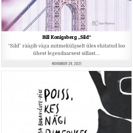
Bill Konigsberg „Sild“
“Sild” räägib väga mitmekülgselt üles ehitatud loo
ühest legendaarsest sillast….
PUBLISHED DATE:
NOVEMBER 29, 2021