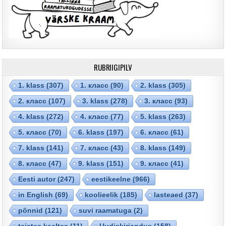
RUBRIIGIPILV
1. klass
(307)
1. класс
(90)
2. klass
(305)
2. класс
(107)
3. klass
(278)
3. класс
(93)
4. klass
(272)
4. класс
(77)
5. klass
(263)
5. класс
(70)
6. klass
(197)
6. класс
(61)
7. klass
(141)
7. класс
(43)
8. klass
(149)
8. класс
(47)
9. klass
(151)
9. класс
(41)
Eesti autor
(247)
eestikeelne
(966)
in English
(69)
koolieelik
(185)
lasteaed
(37)
põnnid
(121)
suvi raamatuga
(2)
teistes keeltes
(11)
Uudiskirjandus
(158)