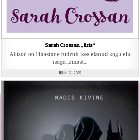
Sarah Crossan „Iiris“
Allison on 14aastane tüdruk, kes elanud kogu elu
isaga. Emast…
PUBLISHED DATE:
JUUNI 17, 2021