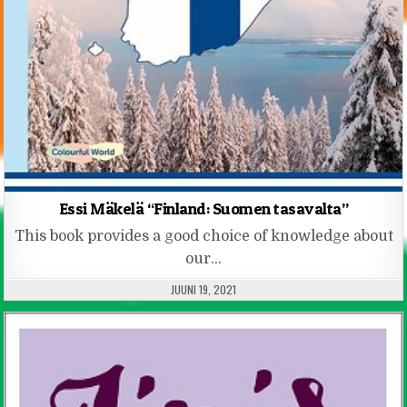
Essi Mäkelä “Finland: Suomen tasavalta”
This book provides a good choice of knowledge about
our…
PUBLISHED DATE:
JUUNI 19, 2021