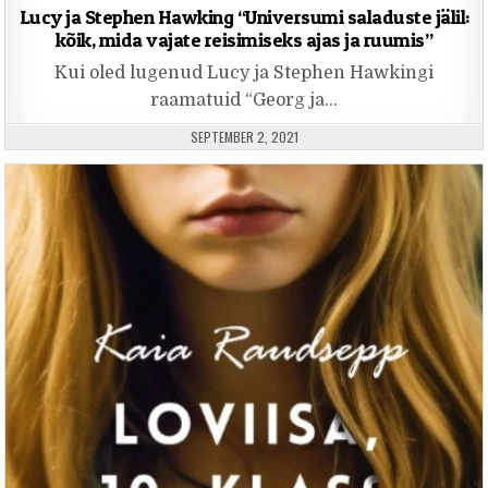
Lucy ja Stephen Hawking “Universumi saladuste jälil:
kõik, mida vajate reisimiseks ajas ja ruumis”
Kui oled lugenud Lucy ja Stephen Hawkingi
raamatuid “Georg ja…
PUBLISHED DATE:
SEPTEMBER 2, 2021