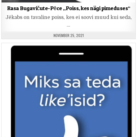
Rasa Bugavičute-Pēce „Poiss, kes nägi pimeduses“
Jēkabs on tavaline poiss, kes ei soovi muud kui seda,
…
PUBLISHED DATE:
NOVEMBER 25, 2021