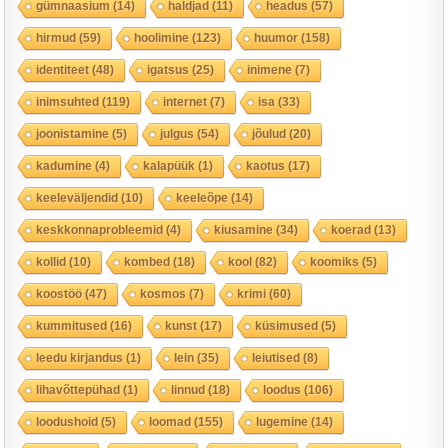
gümnaasium
(14)
haldjad
(11)
headus
(57)
hirmud
(59)
hoolimine
(123)
huumor
(158)
identiteet
(48)
igatsus
(25)
inimene
(7)
inimsuhted
(119)
internet
(7)
isa
(33)
joonistamine
(5)
julgus
(54)
jõulud
(20)
kadumine
(4)
kalapüük
(1)
kaotus
(17)
keeleväljendid
(10)
keeleõpe
(14)
keskkonnaprobleemid
(4)
kiusamine
(34)
koerad
(13)
kollid
(10)
kombed
(18)
kool
(82)
koomiks
(5)
koostöö
(47)
kosmos
(7)
krimi
(60)
kummitused
(16)
kunst
(17)
küsimused
(5)
leedu kirjandus
(1)
lein
(35)
leiutised
(8)
lihavõttepühad
(1)
linnud
(18)
loodus
(106)
loodushoid
(5)
loomad
(155)
lugemine
(14)