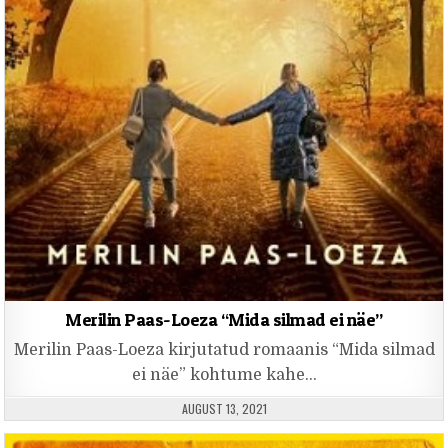
Merilin Paas-Loeza “Mida silmad ei näe”
Merilin Paas-Loeza kirjutatud romaanis “Mida silmad
ei näe” kohtume kahe…
PUBLISHED DATE:
AUGUST 13, 2021