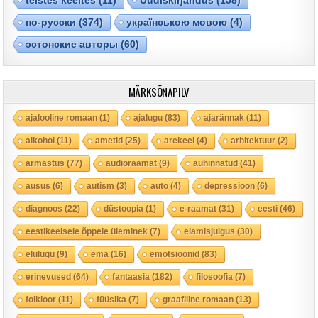
по-русски
(374)
українською мовою
(4)
эстонские авторы
(60)
MÄRKSÕNAPILV
ajalooline romaan
(1)
ajalugu
(83)
ajarännak
(11)
alkohol
(11)
ametid
(25)
arekeel
(4)
arhitektuur
(2)
armastus
(77)
audioraamat
(9)
auhinnatud
(41)
ausus
(6)
autism
(3)
auto
(4)
depressioon
(6)
diagnoos
(22)
düstoopia
(1)
e-raamat
(31)
eesti
(46)
eestikeelsele õppele üleminek
(7)
elamisjulgus
(30)
elulugu
(9)
ema
(16)
emotsioonid
(83)
erinevused
(64)
fantaasia
(182)
filosoofia
(7)
folkloor
(11)
füüsika
(7)
graafiline romaan
(13)