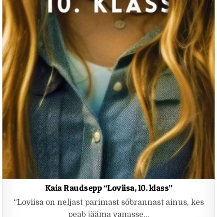
Kaia Raudsepp “Loviisa, 10. klass”
“Loviisa on neljast parimast sõbrannast ainus, kes
peab jääma vanasse…