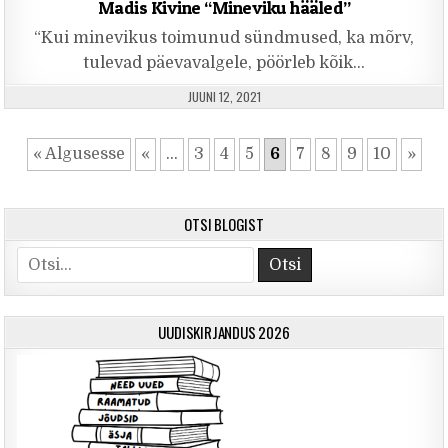
Madis Kivine “Mineviku hääled”
“Kui minevikus toimunud sündmused, ka mõrv,
tulevad päevavalgele, pöörleb kõik…
PUBLISHED DATE:
JUUNI 12, 2021
« Algusesse
«
...
3
4
5
6
7
8
9
10
»
OTSI BLOGIST
Otsi
UUDISKIRJANDUS 2026