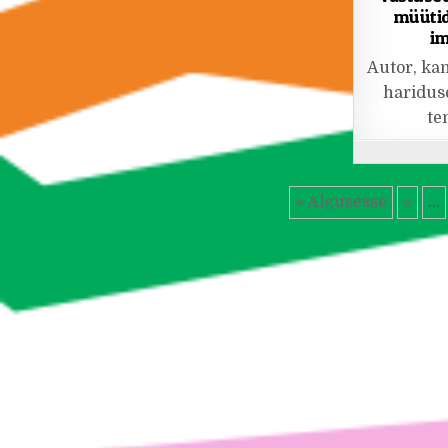
müütid
im
Autor, ka
hariduse
te
« Algusesse
«
...