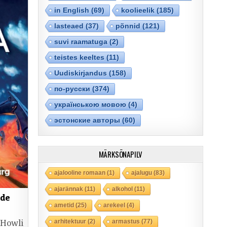
in English
(69)
koolieelik
(185)
lasteaed
(37)
põnnid
(121)
suvi raamatuga
(2)
teistes keeltes
(11)
Uudiskirjandus
(158)
по-русски
(374)
українською мовою
(4)
эстонские авторы
(60)
MÄRKSÕNAPILV
ajalooline romaan
(1)
ajalugu
(83)
ajarännak
(11)
alkohol
(11)
ude
ametid
(25)
arekeel
(4)
arhitektuur
(2)
armastus
(77)
„Howli