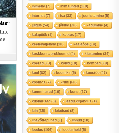
inimene
(7)
inimsuhted
(119)
internet
(7)
isa
(33)
joonistamine
(5)
iss“
julgus
(54)
jõulud
(20)
kadumine
(4)
line
kalapüük
(1)
kaotus
(17)
mme
keeleväljendid
(10)
keeleõpe
(14)
keskkonnaprobleemid
(4)
kiusamine
(34)
koerad
(13)
kollid
(10)
kombed
(18)
kool
(82)
koomiks
(5)
koostöö
(47)
kosmos
(7)
krimi
(60)
kummitused
(16)
kunst
(17)
küsimused
(5)
leedu kirjandus
(1)
lein
(35)
leiutised
(8)
lihavõttepühad
(1)
linnud
(18)
loodus
(106)
loodushoid
(5)