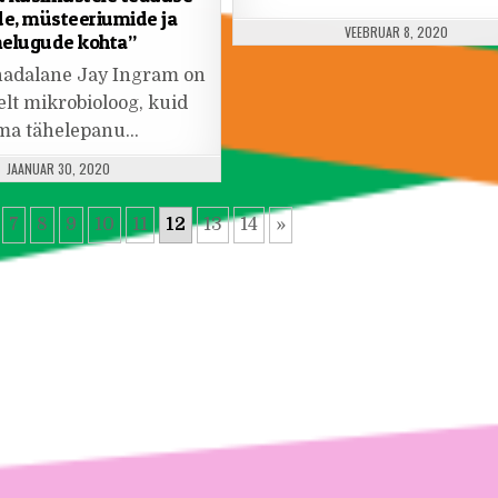
e, müsteeriumide ja
PUBLISHED DATE:
VEEBRUAR 8, 2020
elugude kohta”
nadalane Jay Ingram on
lt mikrobioloog, kuid
ma tähelepanu…
PUBLISHED DATE:
JAANUAR 30, 2020
7
8
9
10
11
12
13
14
»