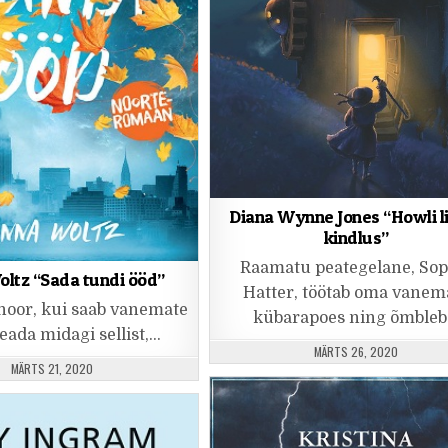
Diana Wynne Jones “Howli l
kindlus”
Raamatu peategelane, Sop
ltz “Sada tundi ööd”
Hatter, töötab oma vanem
noor, kui saab vanemate
kübarapoes ning õmble
eada midagi sellist,…
PUBLISHED DATE:
MÄRTS 26, 2020
PUBLISHED DATE:
MÄRTS 21, 2020