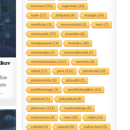
loomad
(155)
lugemine
(14)
luule
(27)
lühijutud
(9)
maagia
(34)
meditsiin
(3)
mereröövlid
(2)
meri
(7)
muinasjutt
(37)
muusika
(8)
mänguasjad
(13)
müstika
(38)
mütoloogia
(2)
narkootikumid
(2)
iikuv
noortekirjandus
(112)
noortele
(4)
nõiad
(17)
pere
(211)
perekond
(19)
hie
pidutsemine
(5)
piraadid
(2)
ate
psühholoogia
(3)
psühholoogiline
(22)
b…
putukad
(1)
päkapikud
(6)
põnevus
(131)
raamatukogu
(5)
rahatarkus
(2)
reis
(26)
riigid
(14)
robotid
(3)
saared
(5)
saksa keel
(3)