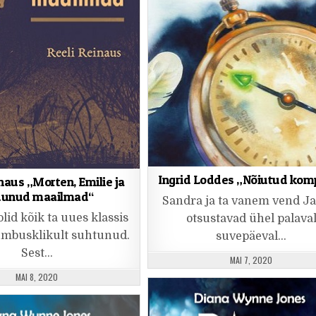
Ingrid Loddes „Nõiutud kom
naus „Morten, Emilie ja
dunud maailmad“
Sandra ja ta vanem vend J
lid kõik ta uues klassis
otsustavad ühel palava
mbusklikult suhtunud.
suvepäeval…
Sest…
PUBLISHED DATE:
MAI 7, 2020
PUBLISHED DATE:
MAI 8, 2020