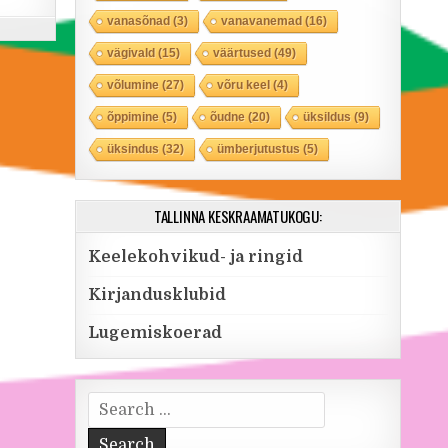
vanasõnad
(3)
vanavanemad
(16)
vägivald
(15)
väärtused
(49)
võlumine
(27)
võru keel
(4)
õppimine
(5)
õudne
(20)
üksildus
(9)
üksindus
(32)
ümberjutustus
(5)
TALLINNA KESKRAAMATUKOGU:
Keelekohvikud- ja ringid
Kirjandusklubid
Lugemiskoerad
Search for: