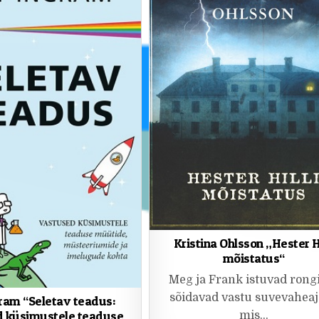
Kristina Ohlsson „Hester Hi
mõistatus“
Meg ja Frank istuvad rongi
sõidavad vastu suvevaheaj
ram “Seletav teadus:
d küsimustele teaduse
mis…