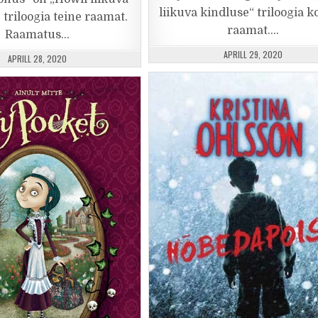
liikuva kindluse“ triloogia 
 triloogia teine raamat.
raamat….
Raamatus…
PUBLISHED DATE:
APRILL 29, 2020
PUBLISHED DATE:
APRILL 28, 2020