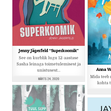
Jenny Jägerfeld “Superkoomik”
See on kurblik lugu 12-aastase
Sasha leinaga toimetulemisest ja
Anna Wo
unistusest…
Mida teeb 
PUBLISHED DATE:
MÄRTS 24, 2020
kohta t