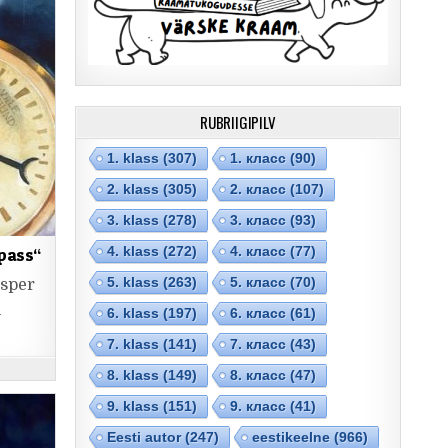
RUBRIIGIPILV
1. klass
(307)
1. класс
(90)
2. klass
(305)
2. класс
(107)
3. klass
(278)
3. класс
(93)
4. klass
(272)
4. класс
(77)
pass“
5. klass
(263)
5. класс
(70)
asper
l
6. klass
(197)
6. класс
(61)
7. klass
(141)
7. класс
(43)
8. klass
(149)
8. класс
(47)
9. klass
(151)
9. класс
(41)
Eesti autor
(247)
eestikeelne
(966)