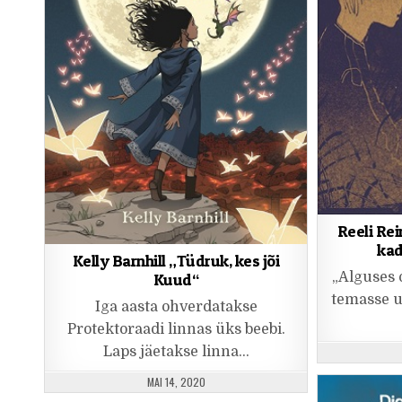
Reeli Rei
ka
Kelly Barnhill „Tüdruk, kes jõi
„Alguses o
Kuud“
temasse u
Iga aasta ohverdatakse
Protektoraadi linnas üks beebi.
Laps jäetakse linna…
PUBLISHED DATE:
MAI 14, 2020