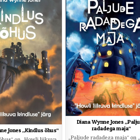
Diana Wynne Jones „Palj
radadega maja“
ne Jones „Kindlus õhus“
„Paljude radadega maja“ on 
õhus“ on „Howli liikuva