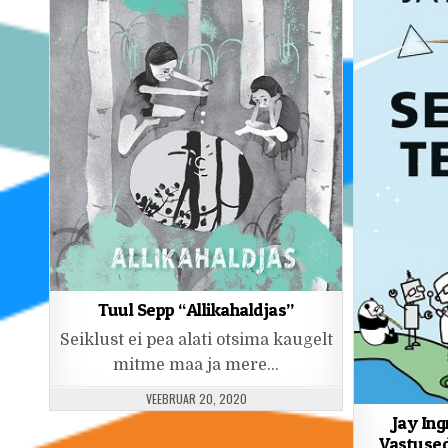
Tuul Sepp “Allikahaldjas”
Seiklust ei pea alati otsima kaugelt
mitme maa ja mere…
PUBLISHED DATE:
VEEBRUAR 20, 2020
Jay Ing
Vastuse