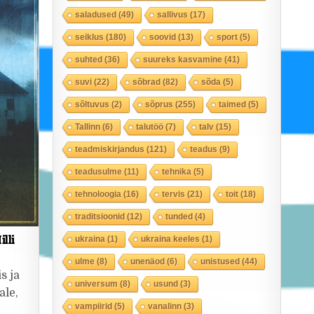
saladused
(49)
sallivus
(17)
seiklus
(180)
soovid
(13)
sport
(5)
suhted
(36)
suureks kasvamine
(41)
suvi
(22)
sõbrad
(82)
sõda
(5)
sõltuvus
(2)
sõprus
(255)
taimed
(5)
Tallinn
(6)
talutöö
(7)
talv
(15)
teadmiskirjandus
(121)
teadus
(9)
teadusulme
(11)
tehnika
(5)
tehnoloogia
(16)
tervis
(21)
toit
(18)
traditsioonid
(12)
tunded
(4)
lli
ukraina
(1)
ukraina keeles
(1)
ulme
(8)
unenäod
(6)
unistused
(44)
s ja
universum
(8)
usund
(3)
ale,
vampiirid
(5)
vanalinn
(3)