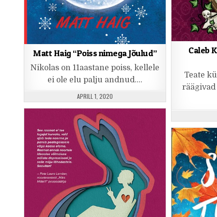
Caleb K
Matt Haig “Poiss nimega Jõulud”
Nikolas on 11aastane poiss, kellele
Teate kü
ei ole elu palju andnud….
räägivad
PUBLISHED DATE:
APRILL 1, 2020