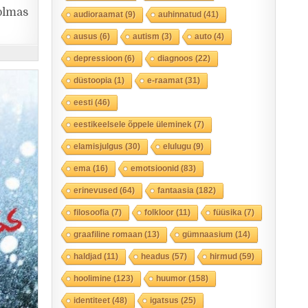
kolmas
audioraamat
(9)
auhinnatud
(41)
ausus
(6)
autism
(3)
auto
(4)
depressioon
(6)
diagnoos
(22)
düstoopia
(1)
e-raamat
(31)
eesti
(46)
eestikeelsele õppele üleminek
(7)
elamisjulgus
(30)
elulugu
(9)
ema
(16)
emotsioonid
(83)
erinevused
(64)
fantaasia
(182)
filosoofia
(7)
folkloor
(11)
füüsika
(7)
graafiline romaan
(13)
gümnaasium
(14)
haldjad
(11)
headus
(57)
hirmud
(59)
hoolimine
(123)
huumor
(158)
identiteet
(48)
igatsus
(25)