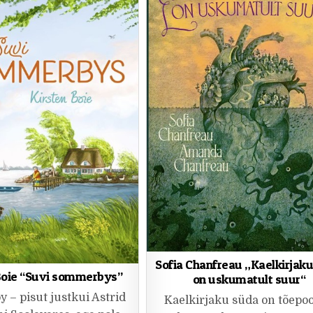
Sofia Chanfreau „Kaelkirjak
Boie “Suvi sommerbys”
on uskumatult suur“
– pisut justkui Astrid
Kaelkirjaku süda on tõepoo