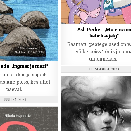
Asli Perker „Mu ema o
kaheksajalg“
Raamatu peategelased on 
väike poiss Tõnis ja tem
ülitoimekas…
ede „Ingmar ja meri“
PUBLISHED DATE:
DETSEMBER 4, 2023
 on arukas ja asjalik
stane poiss, kes ühel
päeval…
PUBLISHED DATE:
JUULI 24, 2023