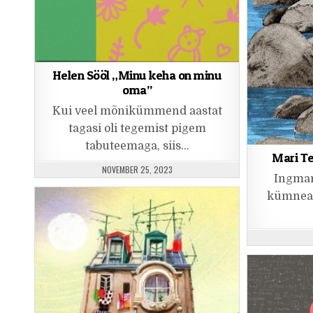
Helen Sööl „Minu keha on minu
oma”
Kui veel mõnikümmend aastat
tagasi oli tegemist pigem
tabuteemaga, siis…
Mari Te
PUBLISHED DATE:
NOVEMBER 25, 2023
Ingmar
kümneaa