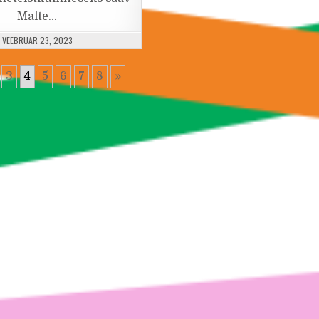
Malte…
PUBLISHED DATE:
VEEBRUAR 23, 2023
3
4
5
6
7
8
»