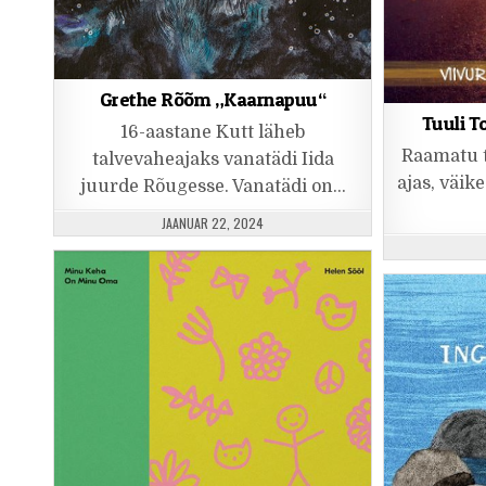
Grethe Rõõm „Kaarnapuu“
Tuuli T
16-aastane Kutt läheb
Raamatu 
talvevaheajaks vanatädi Iida
ajas, väik
juurde Rõugesse. Vanatädi on…
PUBLISHED DATE:
JAANUAR 22, 2024