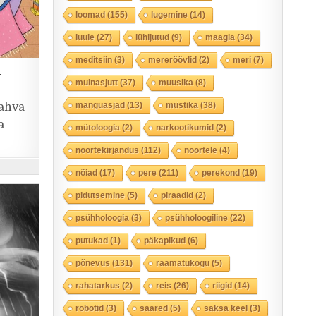
loomad
(155)
lugemine
(14)
luule
(27)
lühijutud
(9)
maagia
(34)
meditsiin
(3)
mereröövlid
(2)
meri
(7)
n
muinasjutt
(37)
muusika
(8)
mänguasjad
(13)
müstika
(38)
vahva
a
mütoloogia
(2)
narkootikumid
(2)
noortekirjandus
(112)
noortele
(4)
nõiad
(17)
pere
(211)
perekond
(19)
pidutsemine
(5)
piraadid
(2)
psühholoogia
(3)
psühholoogiline
(22)
putukad
(1)
päkapikud
(6)
põnevus
(131)
raamatukogu
(5)
rahatarkus
(2)
reis
(26)
riigid
(14)
robotid
(3)
saared
(5)
saksa keel
(3)