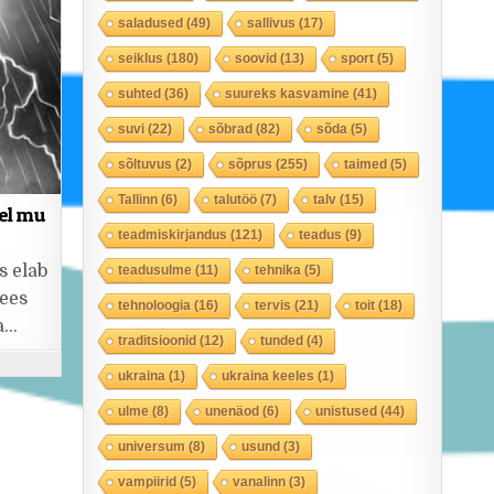
saladused
(49)
sallivus
(17)
seiklus
(180)
soovid
(13)
sport
(5)
suhted
(36)
suureks kasvamine
(41)
suvi
(22)
sõbrad
(82)
sõda
(5)
sõltuvus
(2)
sõprus
(255)
taimed
(5)
Tallinn
(6)
talutöö
(7)
talv
(15)
gel mu
teadmiskirjandus
(121)
teadus
(9)
s elab
teadusulme
(11)
tehnika
(5)
sees
tehnoloogia
(16)
tervis
(21)
toit
(18)
a…
traditsioonid
(12)
tunded
(4)
ukraina
(1)
ukraina keeles
(1)
ulme
(8)
unenäod
(6)
unistused
(44)
universum
(8)
usund
(3)
vampiirid
(5)
vanalinn
(3)