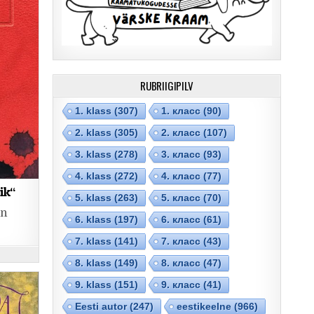
RUBRIIGIPILV
1. klass
(307)
1. класс
(90)
2. klass
(305)
2. класс
(107)
3. klass
(278)
3. класс
(93)
4. klass
(272)
4. класс
(77)
ik“
5. klass
(263)
5. класс
(70)
on
6. klass
(197)
6. класс
(61)
7. klass
(141)
7. класс
(43)
8. klass
(149)
8. класс
(47)
9. klass
(151)
9. класс
(41)
Eesti autor
(247)
eestikeelne
(966)