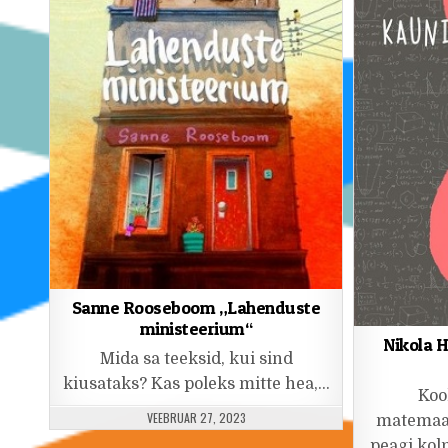
Sanne Rooseboom „Lahenduste
ministeerium“
Nikola 
Mida sa teeksid, kui sind
kiusataks? Kas poleks mitte hea,…
Koo
PUBLISHED DATE:
VEEBRUAR 27, 2023
matemaat
peagi ko