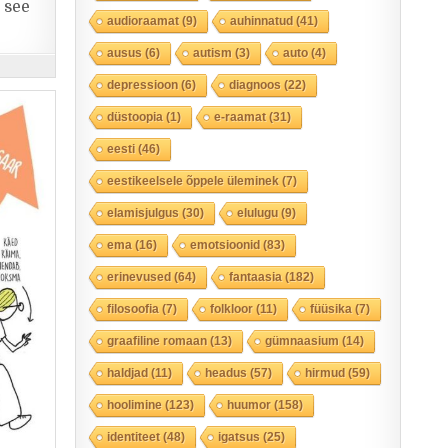
 see
audioraamat
(9)
auhinnatud
(41)
ausus
(6)
autism
(3)
auto
(4)
depressioon
(6)
diagnoos
(22)
düstoopia
(1)
e-raamat
(31)
eesti
(46)
eestikeelsele õppele üleminek
(7)
elamisjulgus
(30)
elulugu
(9)
ema
(16)
emotsioonid
(83)
erinevused
(64)
fantaasia
(182)
filosoofia
(7)
folkloor
(11)
füüsika
(7)
graafiline romaan
(13)
gümnaasium
(14)
haldjad
(11)
headus
(57)
hirmud
(59)
hoolimine
(123)
huumor
(158)
identiteet
(48)
igatsus
(25)