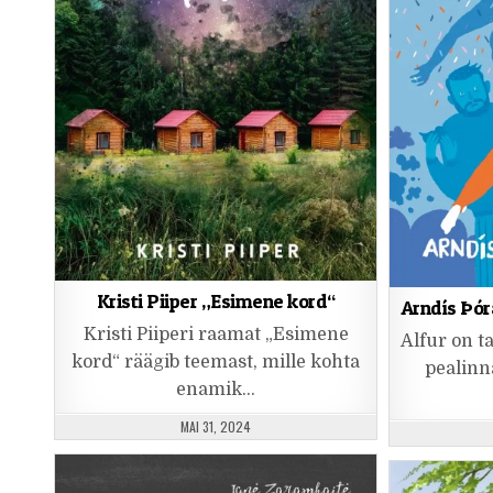
Kristi Piiper „Esimene kord“
Arndís Þór
Kristi Piiperi raamat „Esimene
Alfur on ta
kord“ räägib teemast, mille kohta
pealinn
enamik…
PUBLISHED DATE:
MAI 31, 2024