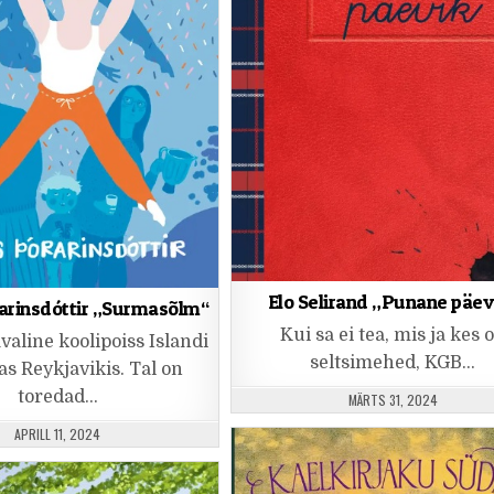
Elo Selirand „Punane päev
arinsdóttir „Surmasõlm“
Kui sa ei tea, mis ja kes 
valine koolipoiss Islandi
seltsimehed, KGB…
as Reykjavikis. Tal on
toredad…
PUBLISHED DATE:
MÄRTS 31, 2024
PUBLISHED DATE:
APRILL 11, 2024