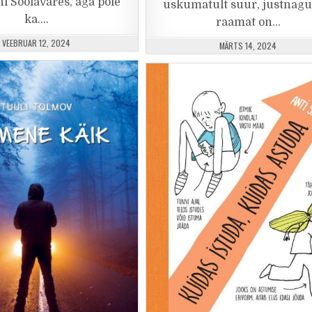
i Soolavares, aga pole
uskumatult suur, justnagu
ka….
raamat on…
PUBLISHED DATE:
VEEBRUAR 12, 2024
PUBLISHED DATE:
MÄRTS 14, 2024