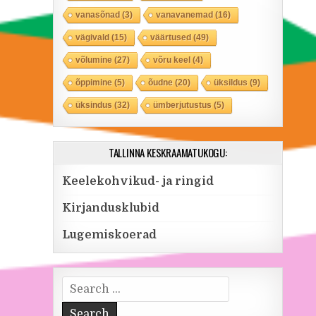
vanasõnad
(3)
vanavanemad
(16)
vägivald
(15)
väärtused
(49)
võlumine
(27)
võru keel
(4)
õppimine
(5)
õudne
(20)
üksildus
(9)
üksindus
(32)
ümberjutustus
(5)
TALLINNA KESKRAAMATUKOGU:
Keelekohvikud- ja ringid
Kirjandusklubid
Lugemiskoerad
Search for: