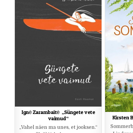
Ignė Zarambaitė „Süngete vete
Kirsten 
vaimud“
Sommerby 
„Vahel näen ma unes, et jooksen.“