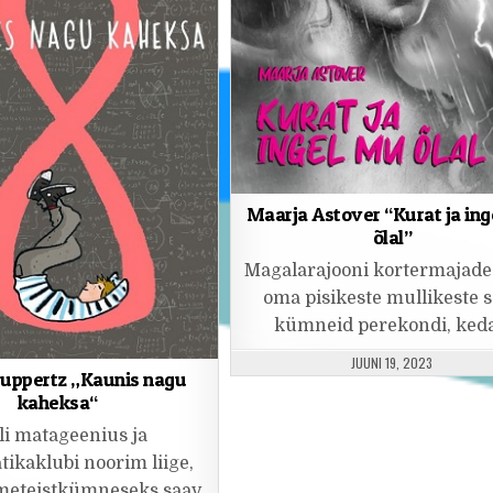
Maarja Astover “Kurat ja in
õlal”
Magalarajooni kortermajade
oma pisikeste mullikeste 
kümneid perekondi, ked
PUBLISHED DATE:
JUUNI 19, 2023
Huppertz „Kaunis nagu
kaheksa“
li matageenius ja
ikaklubi noorim liige,
lmeteistkümneseks saav