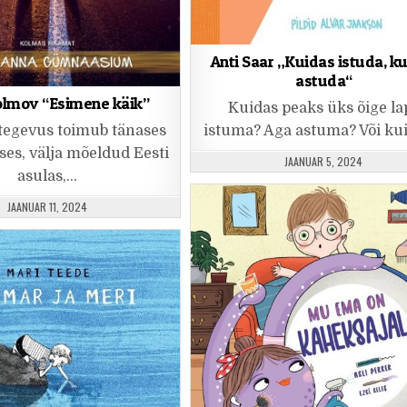
Anti Saar „Kuidas istuda, k
astuda“
olmov “Esimene käik”
Kuidas peaks üks õige la
istuma? Aga astuma? Või ku
tegevus toimub tänases
eses, välja mõeldud Eesti
PUBLISHED DATE:
JAANUAR 5, 2024
asulas,…
PUBLISHED DATE:
JAANUAR 11, 2024