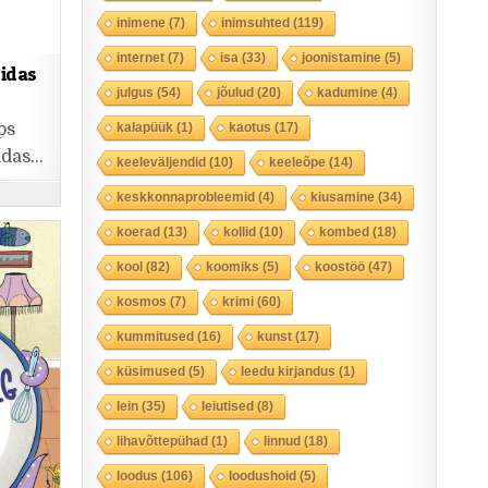
inimene
(7)
inimsuhted
(119)
internet
(7)
isa
(33)
joonistamine
(5)
uidas
julgus
(54)
jõulud
(20)
kadumine
(4)
ps
kalapüük
(1)
kaotus
(17)
idas…
keeleväljendid
(10)
keeleõpe
(14)
keskkonnaprobleemid
(4)
kiusamine
(34)
koerad
(13)
kollid
(10)
kombed
(18)
kool
(82)
koomiks
(5)
koostöö
(47)
kosmos
(7)
krimi
(60)
kummitused
(16)
kunst
(17)
küsimused
(5)
leedu kirjandus
(1)
lein
(35)
leiutised
(8)
lihavõttepühad
(1)
linnud
(18)
loodus
(106)
loodushoid
(5)