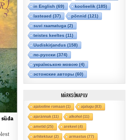
in English
(69)
koolieelik
(185)
lasteaed
(37)
põnnid
(121)
suvi raamatuga
(2)
teistes keeltes
(11)
Uudiskirjandus
(158)
по-русски
(374)
українською мовою
(4)
эстонские авторы
(60)
MÄRKSÕNAPILV
ajalooline romaan
(1)
ajalugu
(83)
ajarännak
(11)
alkohol
(11)
u süda
ametid
(25)
arekeel
(4)
lest
arhitektuur
(2)
armastus
(77)