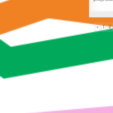
«
1
2