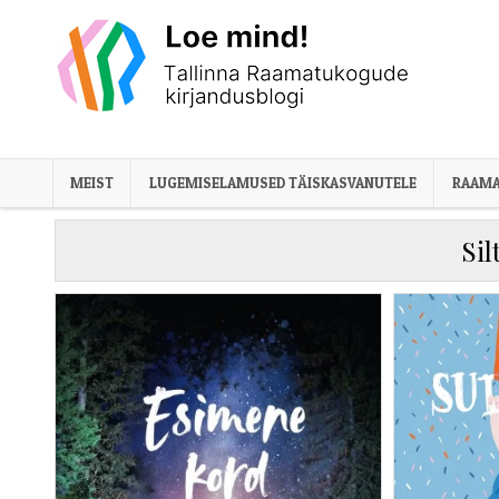
Skip to content
MEIST
LUGEMISELAMUSED TÄISKASVANUTELE
RAAMA
Sil